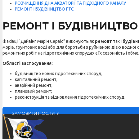
РОЗЧИЩЕННЯ ДНА АКВАТОРІЇ ТА ПІДХІДНОГО КАНАЛУ
РЕМОНТ І БУДІВНИЦТВО ГТС
РЕМОНТ І БУДІВНИЦТВО
Фахівці “Дайвінг Марін Сервіс” виконують як
ремонт
так і
будівн
морів, ґрунтових вод) або для боротьби з руйнівною дією водної 
ремонтних робіт на гідротехнічних спорудах є їх сезонність і обм
Області застосування:
будівництво нових гідротехнічних споруд;
капітальний ремонт;
аварійний ремонт;
плановий ремонт;
реконструкція та відновлення гідротехнічних споруд.
ЗАМОВИТИ ПОСЛУГУ