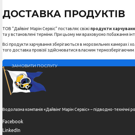
ДОСТАВКА ПРОДУКТІВ
ТОВ
“
Дайвінг
Марін
Сервіс
“
поставляє
свіжі
продукти
харчуванн
та
у встановлені
терміни
.
При
цьому
ми
враховуємо
побажання
ін
Всі
продукти
харчування
зберігаються
в
морозильних
камерах
і
хо
того
доставка
провізії
здійснюватися
власним
термозберігаючим
ЗАМОВИТИ ПОСЛУГУ
Водолазна компанія «Дайвінг Марін Сервіс» – підводно-технічні р
Facebook
LinkedIn